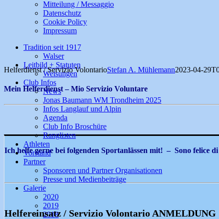
Mitteilung / Messaggio
Datenschutz
Cookie Policy
Impressum
Tradition seit 1917
Walser
Leitbild + Statuten
Helferdienst / Servizio Volontario
Stefan A. Mühlemann
2023-04-29T0
Weisungen
Club Infos
Mein Helferdienst – Mio Servizio Voluntare
News
Jonas Baumann WM Trondheim 2025
Infos Langlauf und Alpin
Agenda
Club Info Broschüre
Ranglisten
Athleten
Ich helfe gerne bei folgenden Sportanlässen mit! – Sono felice di 
Vorstand
Partner
Sponsoren und Partner Organisationen
Presse und Medienbeiträge
Galerie
2020
2019
Helfereinsatz / Servizio Volontario ANMELDUNG
2018