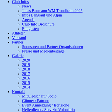
Club Infos
News
Jonas Baumann WM Trondheim 2025
Infos Langlauf und Alpin
Agenda
Club Info Broschüre
Ranglisten
Athleten
Vorstand
Partner
Sponsoren und Partner Organisationen
Presse und Medienbeiträge
Galerie
2020
2019
2018
2017
2016
2015
2014
Kontakt
Mitgliedschaft / Socio
Gönner / Patrono
Event Anmeldung / Iscrizione
Helferdienst / Servizio Volontario