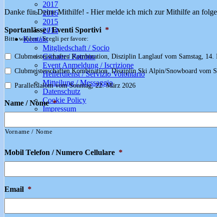
2017
Danke für Deine Mithilfe! - Hier melde ich mich zur Mithilfe an folg
2016
2015
Sportanlässe / Eventi Sportivi
*
2014
Bitte wählen / Scegli per favore:
Kontakt
Mitgliedschaft / Socio
Gönner / Patrono
Clubmeisterschaften Kombination, Disziplin Langlauf vom Samstag, 14.
Event Anmeldung / Iscrizione
Clubmeisterschaften Kombination, Disziplin Ski Alpin/Snowboard vom 
Helferdienst / Servizio Volontario
Mitteilung / Messaggio
Parallelslalom vom Sonntag, 22. März 2026
Datenschutz
Cookie Policy
Name / Nome
*
Impressum
Vorname / Nome
Mobil Telefon / Numero Cellulare
*
Email
*