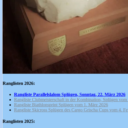
Cookie Policy
Impressum
Ranglisten 2026:
Rangliste Parallelslalom Splügen, Sonntag, 22. März 2026
Rangliste Clubmeisterschaft in der Kombination, Splügen vom
Rangliste Biathlonsprint Splügen vom 1. März 2026
Rangliste Skicross Splügen des Cargo Grischa Cups vom 4. F
Ranglisten 2025: