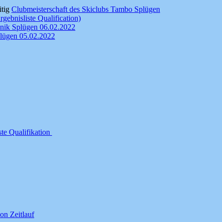
itig
Clubmeisterschaft des Skiclubs Tambo Splügen
ebnisliste Qualification)
hnik Splügen 06.02.2022
plügen 05.02.2022
ste Qualifikation
ion Zeitlauf