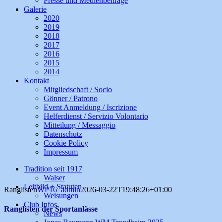
Presse und Medienbeiträge
Galerie
2020
2019
2018
2017
2016
2015
2014
Kontakt
Mitgliedschaft / Socio
Gönner / Patrono
Event Anmeldung / Iscrizione
Helferdienst / Servizio Volontario
Mitteilung / Messaggio
Datenschutz
Cookie Policy
Impressum
Tradition seit 1917
Walser
Leitbild + Statuten
Ranglisten
WP16_admin
2026-03-22T19:48:26+01:00
Weisungen
Club Infos
Ranglisten der Sportanlässe
News