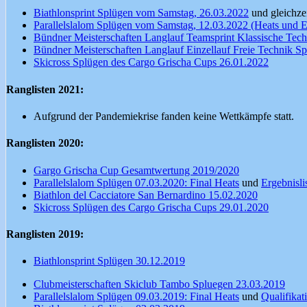
Biathlonsprint Splügen vom Samstag, 26.03.2022
und gleichze
Parallelslalom Splügen vom Samstag, 12.03.2022 (Heats und Erg
Bündner Meisterschaften Langlauf Teamsprint Klassische Tec
Bündner Meisterschaften Langlauf Einzellauf Freie Technik S
Skicross Splügen des Cargo Grischa Cups 26.01.2022
Ranglisten 2021:
Aufgrund der Pandemiekrise fanden keine Wettkämpfe statt.
Ranglisten 2020:
Gargo Grischa Cup Gesamtwertung 2019/2020
Parallelslalom Splügen 07.03.2020: Final Heats
und
Ergebnisli
Biathlon del Cacciatore San Bernardino 15.02.2020
Skicross Splügen des Cargo Grischa Cups 29.01.2020
Ranglisten 2019:
Biathlonsprint Splügen 30.12.2019
Clubmeisterschaften Skiclub Tambo Spluegen 23.03.2019
Parallelslalom Splügen 09.03.2019: Final Heats
und
Qualifikat