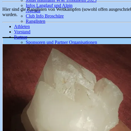
Jonas Baumann WM Trondheim 2025
Infos Langlauf und Alpin
Hier sind die Ranglisten von Wettkämpfen (sowohl offen ausgeschrieb
Agenda
wurden.
Club Info Broschüre
Ranglisten
Athleten
Vorstand
Partner
Sponsoren und Partner Organisationen
Presse und Medienbeiträge
Galerie
2020
2019
2018
2017
2016
2015
2014
Kontakt
Mitgliedschaft / Socio
Gönner / Patrono
Event Anmeldung / Iscrizione
Helferdienst / Servizio Volontario
Mitteilung / Messaggio
Datenschutz